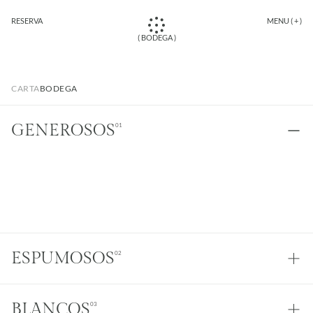
RESERVA
MENU ( + )
( BODEGA )
CARTA
BODEGA
GENEROSOS
01
ESPUMOSOS
02
BLANCOS
03