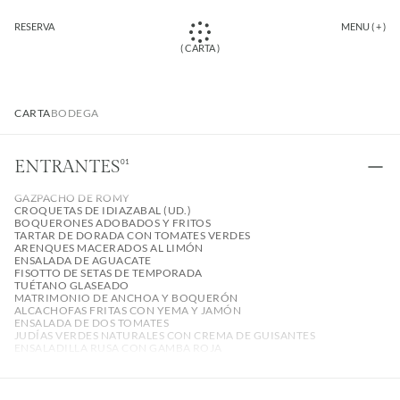
RESERVA
MENU ( + )
( CARTA )
CARTA
BODEGA
ENTRANTES
01
GAZPACHO DE ROMY
CROQUETAS DE IDIAZABAL (UD.)
BOQUERONES ADOBADOS Y FRITOS
TARTAR DE DORADA CON TOMATES VERDES
ARENQUES MACERADOS AL LIMÓN
ENSALADA DE AGUACATE
FISOTTO DE SETAS DE TEMPORADA
TUÉTANO GLASEADO
MATRIMONIO DE ANCHOA Y BOQUERÓN
ALCACHOFAS FRITAS CON YEMA Y JAMÓN
ENSALADA DE DOS TOMATES
JUDÍAS VERDES NATURALES CON CREMA DE GUISANTES
ENSALADILLA RUSA CON GAMBA ROJA
NAVAJAS GRATINADAS
PULPO CHURRUSCADITO
CROQUETAS DE JAMÓN IBÉRICO (UD.)
TIRADITO DE PEZ LIMÓN CON GAZPACHO DE FRESAS                                                           