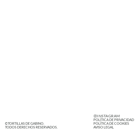
INSTAGRAM
POLÍTICA DE PRIVACIDAD
©TORTILLAS DE GABINO. 
POLÍTICA DE COOKIES
TODOS DERECHOS RESERVADOS.
AVISO LEGAL